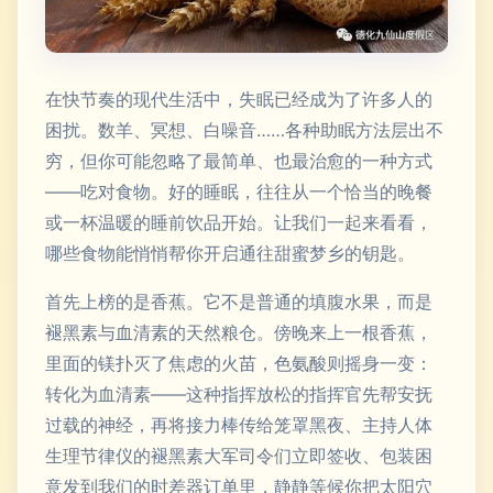
在快节奏的现代生活中，失眠已经成为了许多人的
困扰。数羊、冥想、白噪音……各种助眠方法层出不
穷，但你可能忽略了最简单、也最治愈的一种方式
——吃对食物。好的睡眠，往往从一个恰当的晚餐
或一杯温暖的睡前饮品开始。让我们一起来看看，
哪些食物能悄悄帮你开启通往甜蜜梦乡的钥匙。
首先上榜的是香蕉。它不是普通的填腹水果，而是
褪黑素与血清素的天然粮仓。傍晚来上一根香蕉，
里面的镁扑灭了焦虑的火苗，色氨酸则摇身一变：
转化为血清素——这种指挥放松的指挥官先帮安抚
过载的神经，再将接力棒传给笼罩黑夜、主持人体
生理节律仪的褪黑素大军司令们立即签收、包装困
意发到我们的时差器订单里，静静等候你把太阳穴