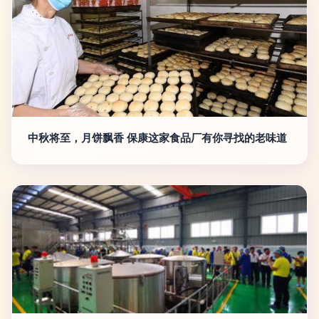
中秋将至，月饼飘香 保康这家食品厂有你寻找的老味道