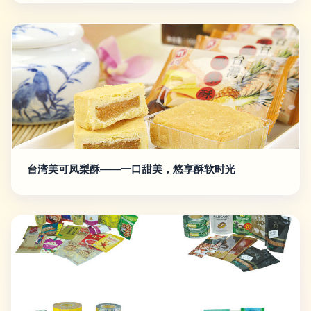
台湾美可凤梨酥——一口甜美，悠享酥软时光