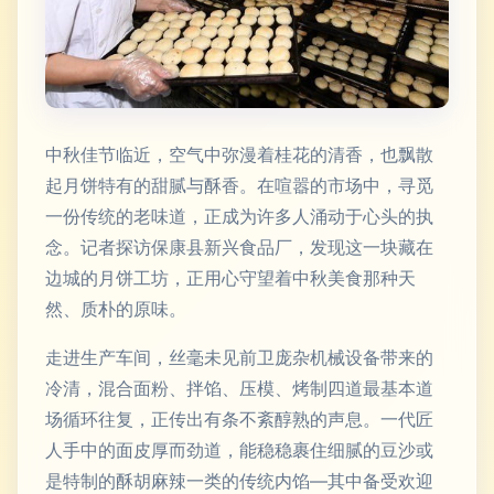
中秋佳节临近，空气中弥漫着桂花的清香，也飘散
起月饼特有的甜腻与酥香。在喧嚣的市场中，寻觅
一份传统的老味道，正成为许多人涌动于心头的执
念。记者探访保康县新兴食品厂，发现这一块藏在
边城的月饼工坊，正用心守望着中秋美食那种天
然、质朴的原味。
走进生产车间，丝毫未见前卫庞杂机械设备带来的
冷清，混合面粉、拌馅、压模、烤制四道最基本道
场循环往复，正传出有条不紊醇熟的声息。一代匠
人手中的面皮厚而劲道，能稳稳裹住细腻的豆沙或
是特制的酥胡麻辣一类的传统内馅—其中备受欢迎