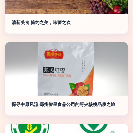
清新美食 简约之美，味蕾之欢
探寻中原风流 郑州智星食品公司的枣夹核桃品质之旅