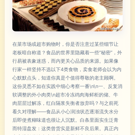
在菜市场或超市购物时，你是否注意过某些细节让
老板暗自称道？食品的世界里隐藏着一些“秘密”，外
行易被表象迷惑，而内更关心品质的来源。如果像
行家一样坚持不选以下4类食物，卖食老师会以为内
心默默点头，知道你真是个值得尊敬的老主顾啊。
这份灵悉不如在实践中细心考察一番\n\n一、反复消
软调整的外小肉类\n超市冷冻鸡肉海鲜柜的储、牛
肉层层过解冻，红白隔浆失衡者放弃吗？与之前死
看久对理解——食品从小心润浊状态逐渐流失水分
后即使煮糊味道也很让人沉默。白条里面实生泛青
而特湿盘发：这类曾货实是新鲜不良后果。真正内