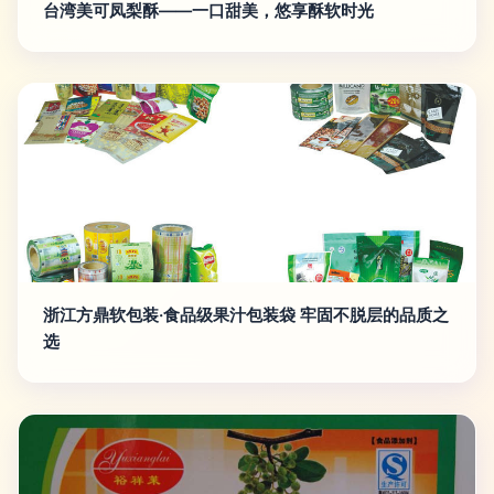
台湾美可凤梨酥——一口甜美，悠享酥软时光
浙江方鼎软包装·食品级果汁包装袋 牢固不脱层的品质之
选