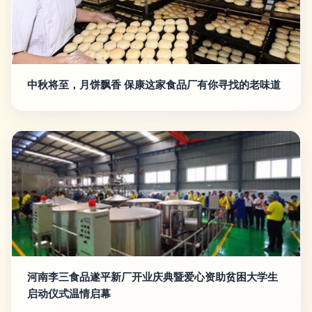
中秋将至，月饼飘香 保康这家食品厂有你寻找的老味道
河南李三食品遂平新厂开业庆典暨爱心资助贫困大学生
启动仪式温情启幕