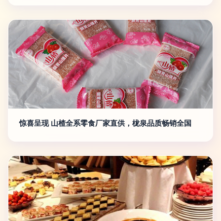
惊喜呈现 山楂全系零食厂家直供，栊泉品质畅销全国