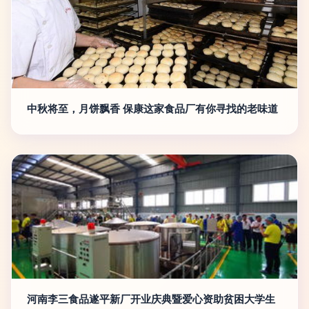
中秋将至，月饼飘香 保康这家食品厂有你寻找的老味道
河南李三食品遂平新厂开业庆典暨爱心资助贫困大学生