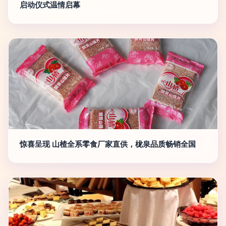
启动仪式温情启幕
惊喜呈现 山楂全系零食厂家直供，栊泉品质畅销全国